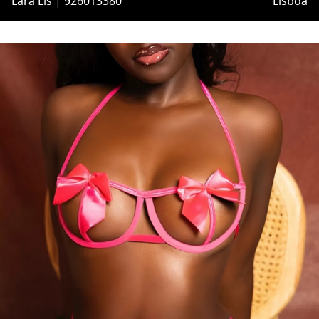
Lara Lís | 926013380
Lisboa