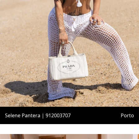
Selene Pantera | 912003707
Porto