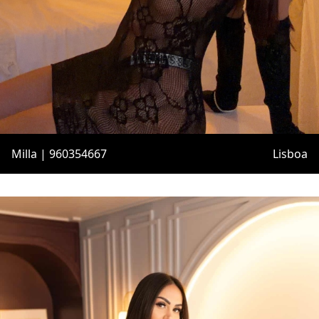
Milla | 960354667
Lisboa