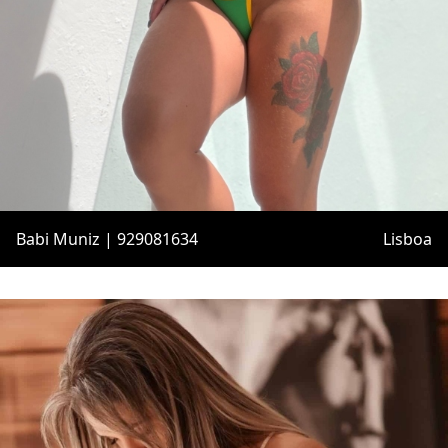
Babi Muniz | 929081634
Lisboa