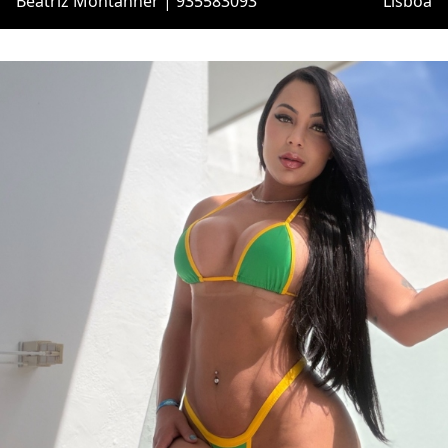
Beatriz Montanher | 935583093
Lisboa