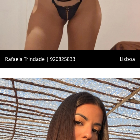
Rafaela Trindade | 920825833
Lisboa