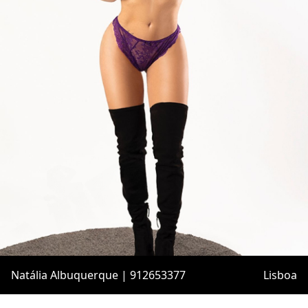
Natália Albuquerque | 912653377
Lisboa