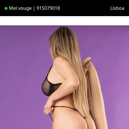
Mel vouge | 915079018
Lisboa