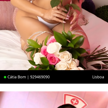
Cátia Bom | 929469090
Lisboa