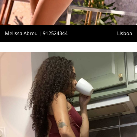
Melissa Abreu | 912524344
Lisboa