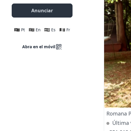
Anunciar
Pt
En
Es
Fr
Abra en el móvil
Romana P
Última 