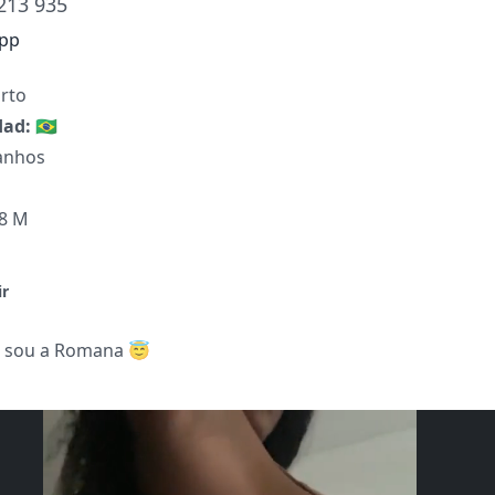
213 935
pp
rto
dad:
🇧🇷
anhos
68 M
ir
r sou a Romana 😇