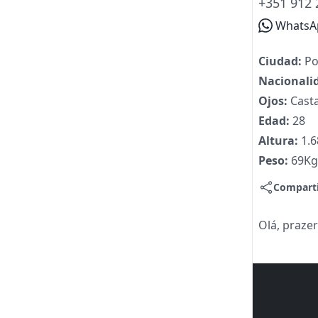
+351 912 
WhatsA
Ciudad:
Po
Nacionali
Ojos:
Cast
Edad:
28
Altura:
1.
Peso:
69Kg
Compart
Olá, praze