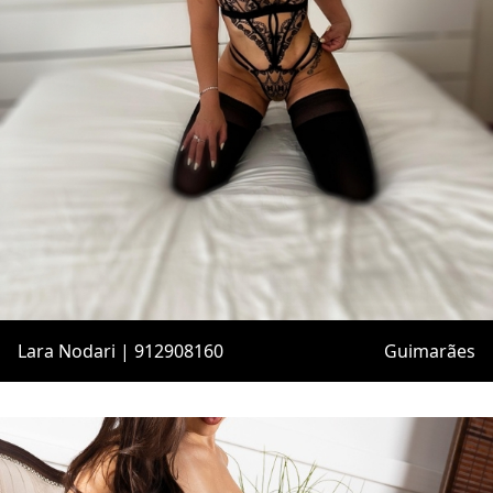
Lara Nodari | 912908160
Guimarães