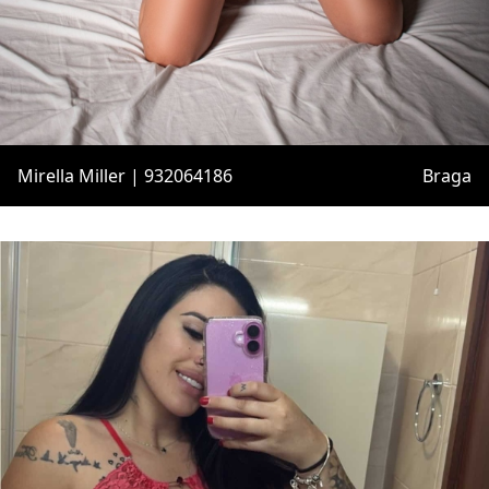
Mirella Miller | 932064186
Braga