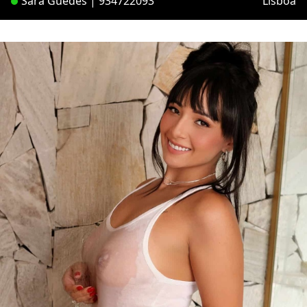
Sara Guedes | 934722093
Lisboa