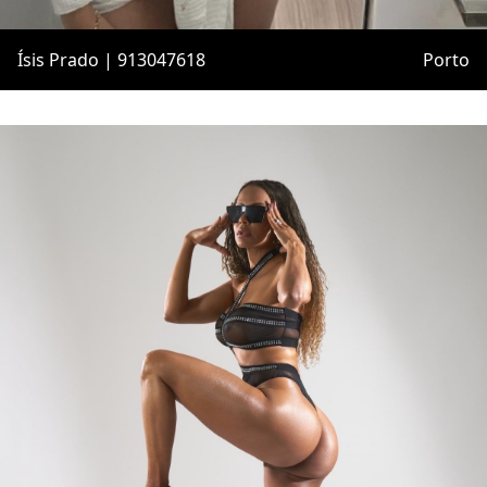
Ísis Prado | 913047618
Porto