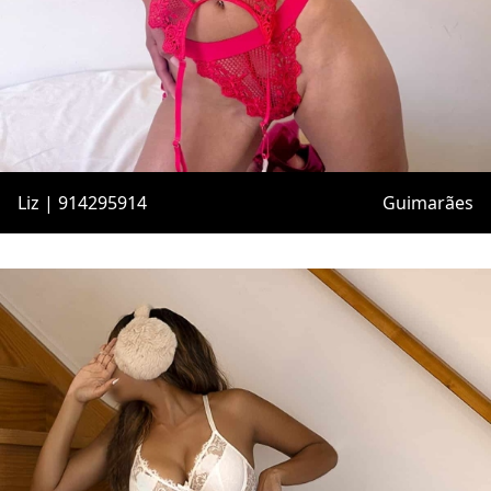
Liz | 914295914
Guimarães