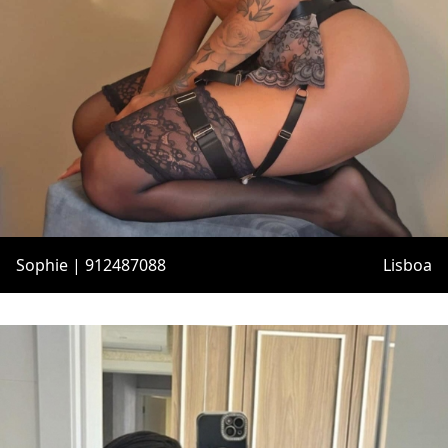
Sophie | 912487088
Lisboa