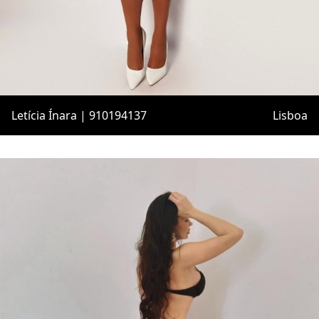
Letícia Ínara | 910194137
Lisboa