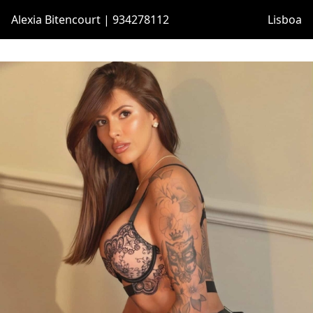
Alexia Bitencourt | 934278112
Lisboa