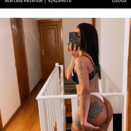
Marcela Rezende | 924284676
Lisboa