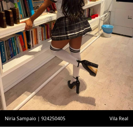
Niria Sampaio | 924250405
Vila Real