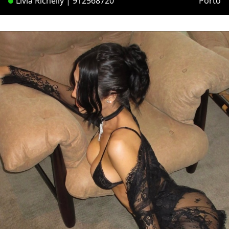
Lívia Richelly | 912568720
Porto