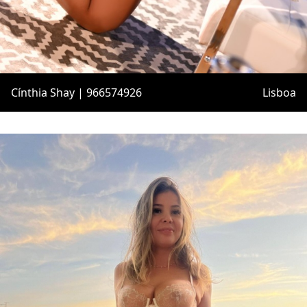
Cínthia Shay | 966574926
Lisboa