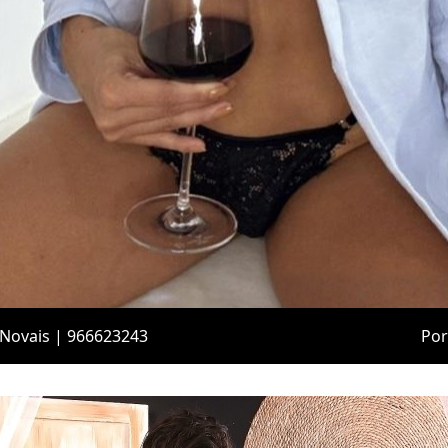
 Novais | 966623243
Por