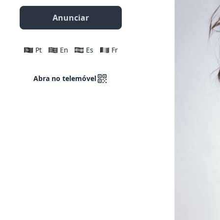
Anunciar
Pt
En
Es
Fr
Abra no telemóvel