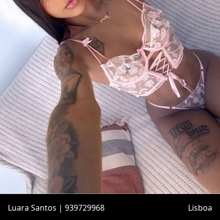
Luara Santos | 939729968
Lisboa