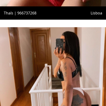
Thaís | 966737268
Lisboa