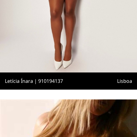
Letícia Ínara | 910194137
Lisboa