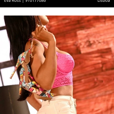
Eva Ross | 910177086
Lisboa