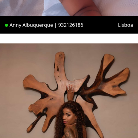
Anny Albuquerque | 932126186
Lisboa