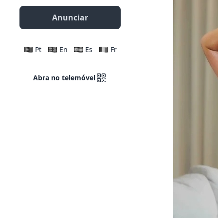
Anunciar
Pt
En
Es
Fr
Abra no telemóvel