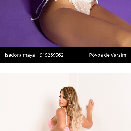
Isadora maya | 915269562
Póvoa de Varzim