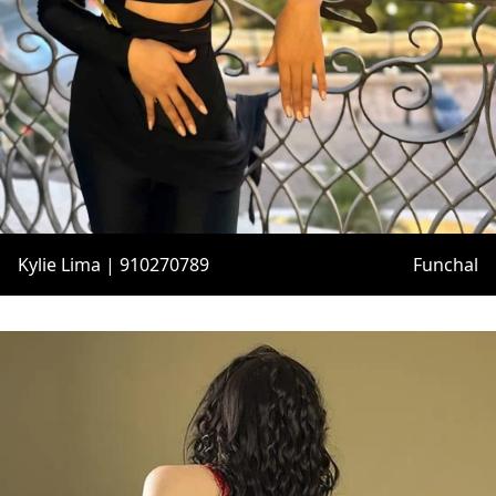
Kylie Lima | 910270789
Funchal