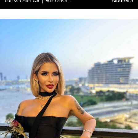
Larissa Alencar | 963325451
Albufeira