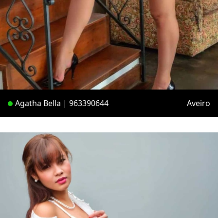
Agatha Bella | 963390644
Aveiro