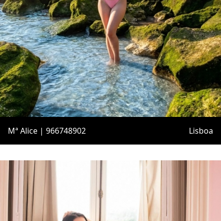
Mª Alice | 966748902
Lisboa