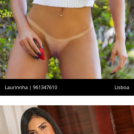
Laurinnha | 961347610
Lisboa