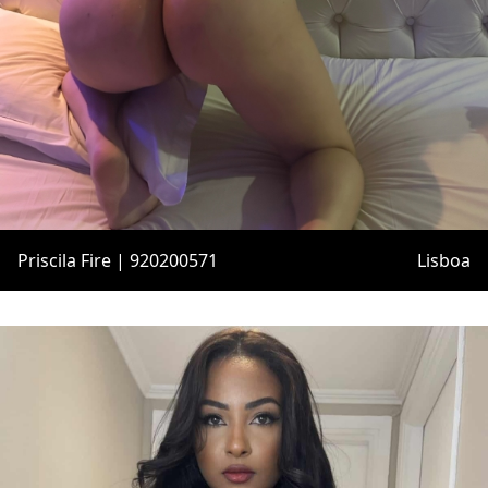
Priscila Fire | 920200571
Lisboa