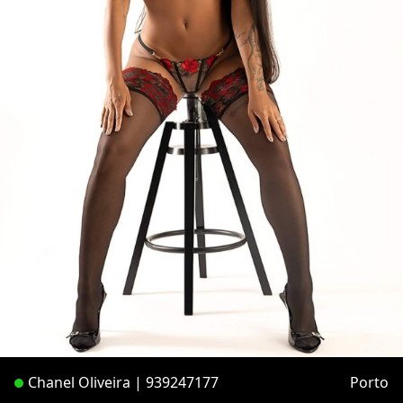
Chanel Oliveira | 939247177
Porto