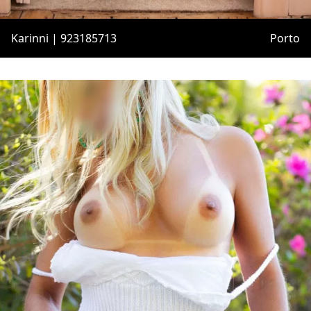
Karinni | 923185713
Porto