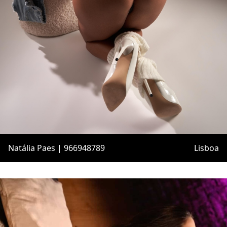
Natália Paes | 966948789
Lisboa