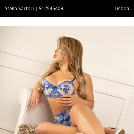
Stella Sartori | 912545409
Lisboa