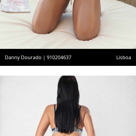
Danny Dourado | 910204637
Lisboa