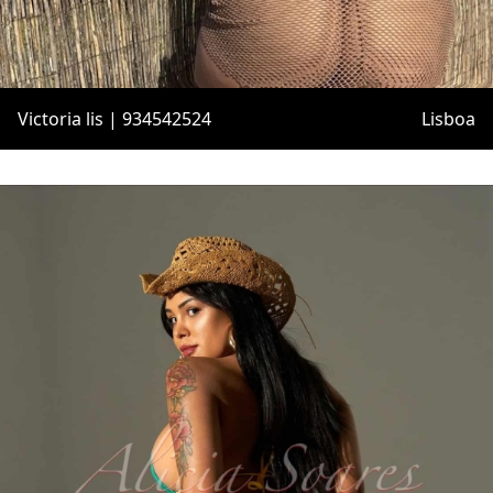
Victoria lis | 934542524
Lisboa