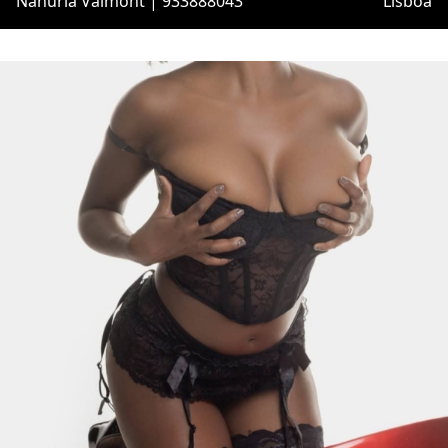
Nahuria Valmont | 933888043
Lisboa