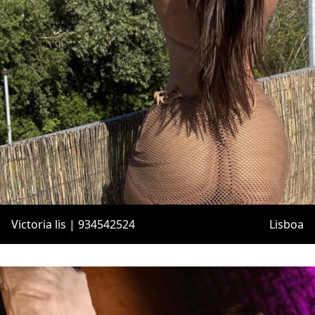
Victoria lis | 934542524
Lisboa