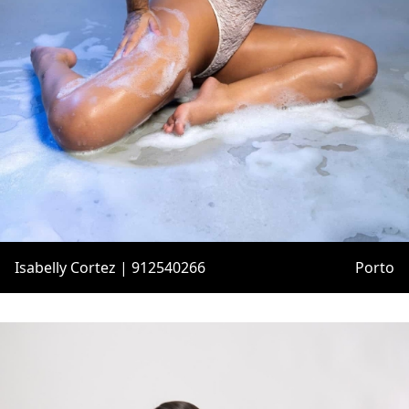
Isabelly Cortez | 912540266
Porto