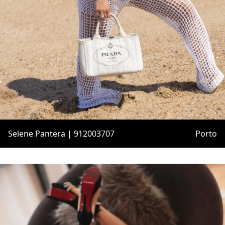
Selene Pantera | 912003707
Porto