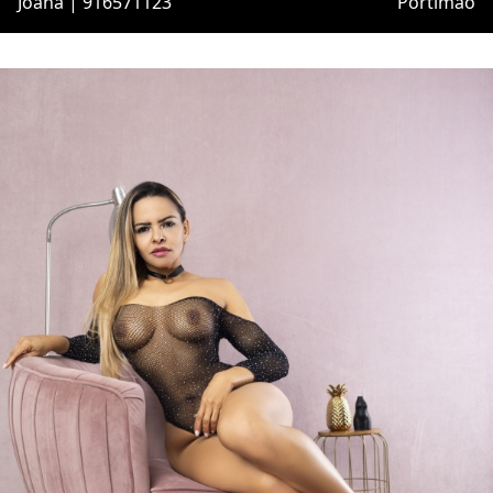
Joana | 916571123
Portimão