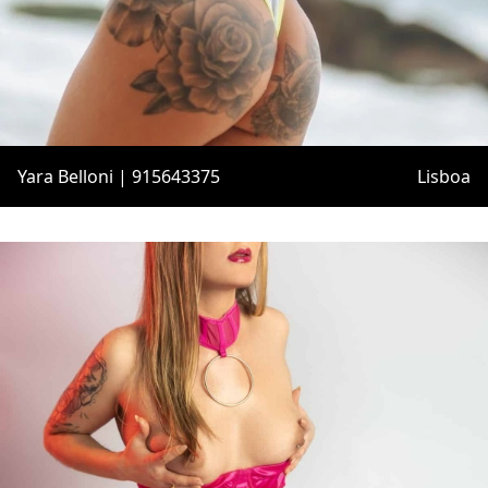
Yara Belloni | 915643375
Lisboa