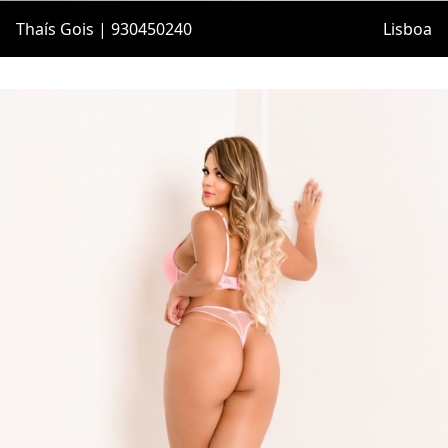
Thaís Gois | 930450240
Lisboa