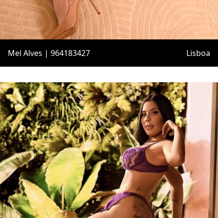
Mel Alves | 964183427
Lisboa