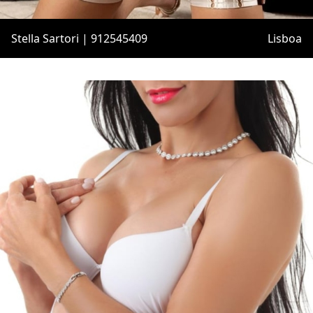
Stella Sartori | 912545409
Lisboa