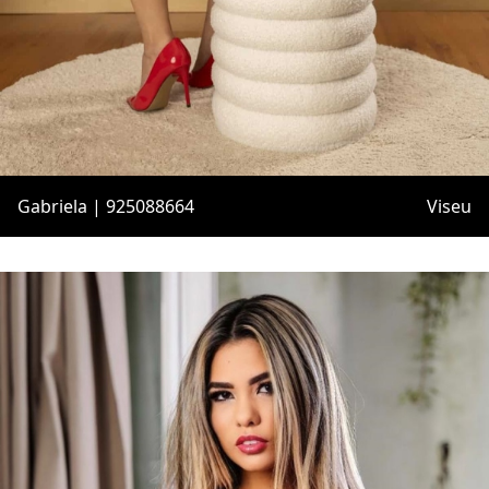
Gabriela | 925088664
Viseu