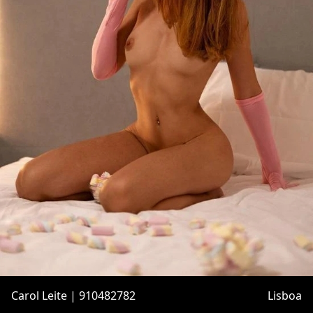
Carol Leite | 910482782
Lisboa