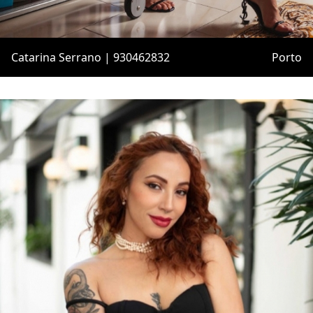
Catarina Serrano | 930462832
Porto