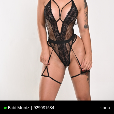
Babi Muniz | 929081634
Lisboa