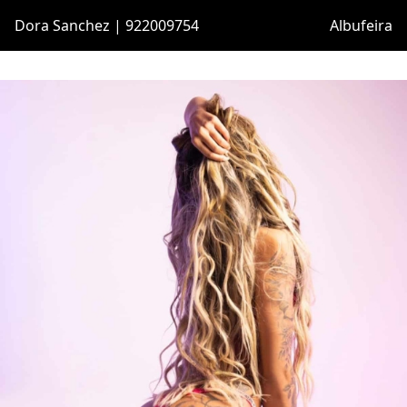
Dora Sanchez | 922009754
Albufeira