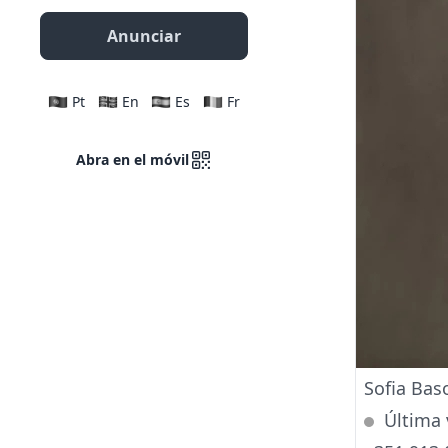
Anunciar
Pt
En
Es
Fr
Abra en el móvil
Sofia Bas
Última 