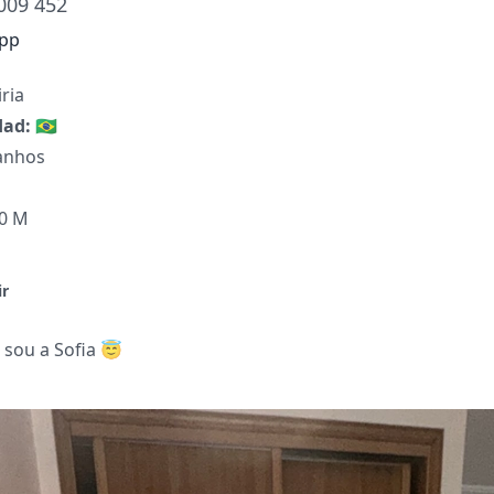
009 452
pp
iria
dad:
🇧🇷
anhos
70 M
ir
 sou a Sofia 😇