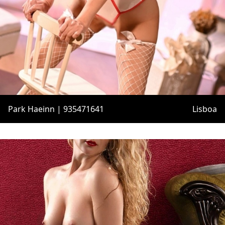
Park Haeinn | 935471641
Lisboa