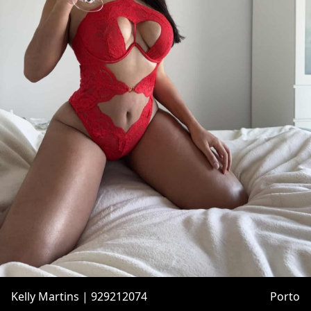
Kelly Martins | 929212074
Porto