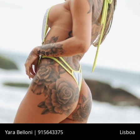
Yara Belloni | 915643375
Lisboa