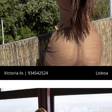
Victoria lis | 934542524
Lisboa