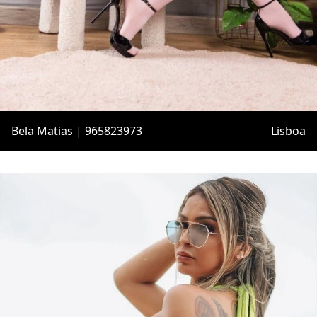
Bela Matias | 965823973
Lisboa