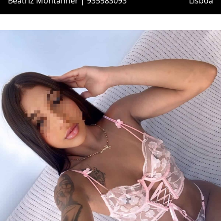
Beatriz Montanher | 935583093
Lisboa