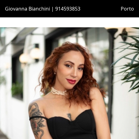
Giovanna Bianchini | 914593853
Porto