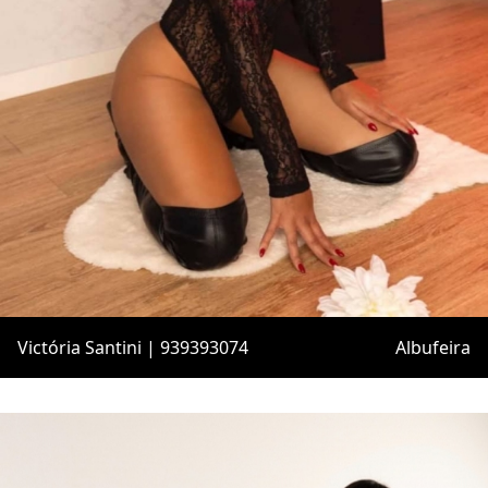
Victória Santini | 939393074
Albufeira