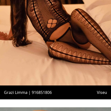
Grazi Limma | 916851806
Viseu