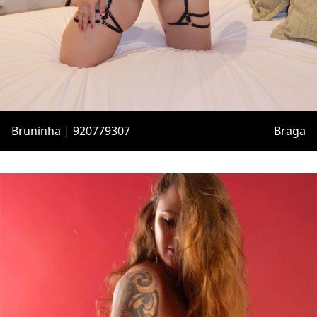
Bruninha | 920779307
Braga