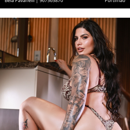
Bela Pavanelli | 967565870
Portimão