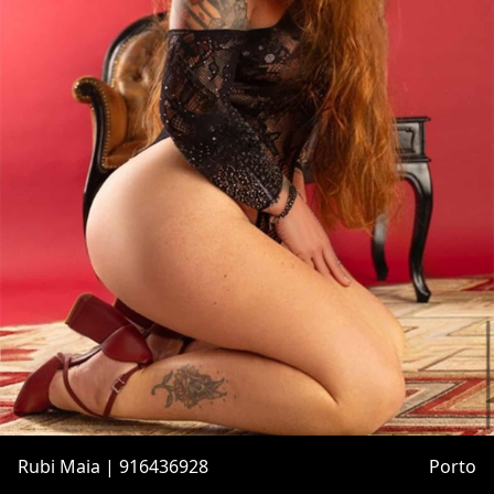
Rubi Maia | 916436928
Porto