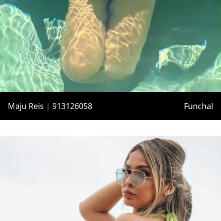
Maju Reis | 913126058
Funchal