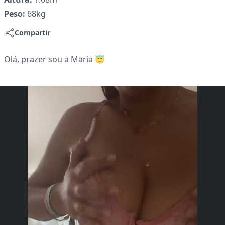
Peso:
68kg
Compartir
Olá, prazer sou a Maria 😇