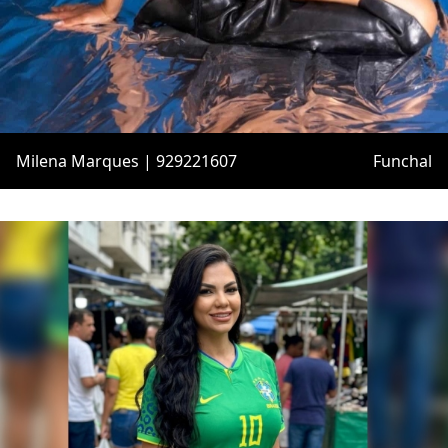
Milena Marques | 929221607
Funchal