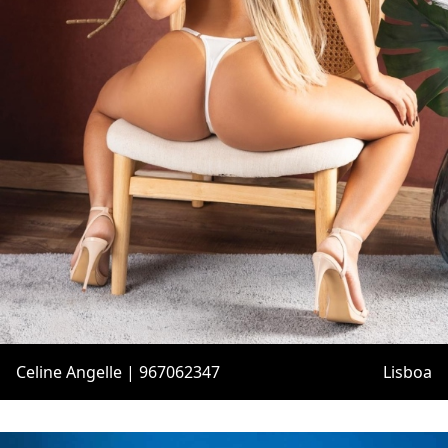
Celine Angelle | 967062347
Lisboa