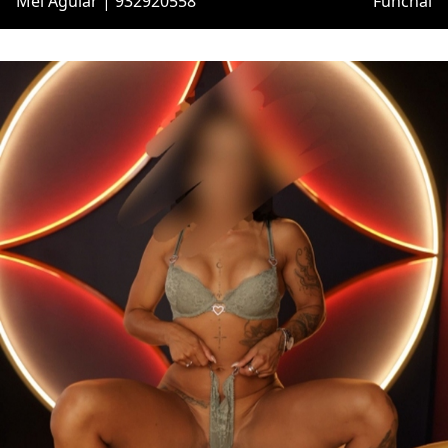
Mel Aguiar | 932920558
Funchal