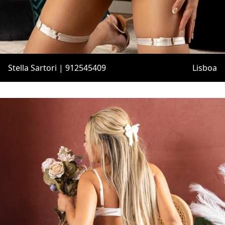
Stella Sartori | 912545409
Lisboa