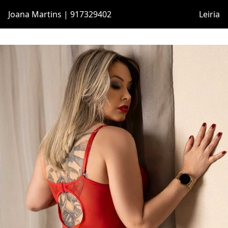
Joana Martins | 917329402
Leiria