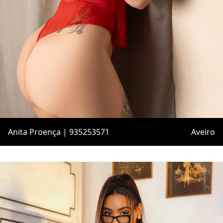
Anita Proença | 935253571
Aveiro