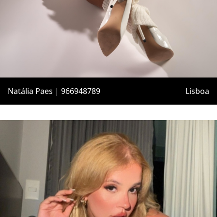
Natália Paes | 966948789
Lisboa