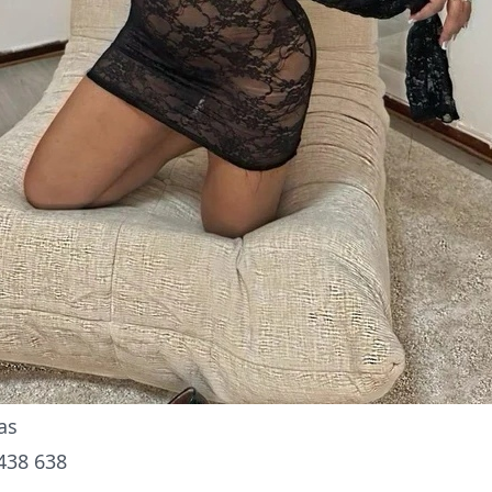
as
438 638