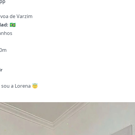
pp
voa de Varzim
dad:
🇧🇷
anhos
60m
ir
r sou a Lorena 😇