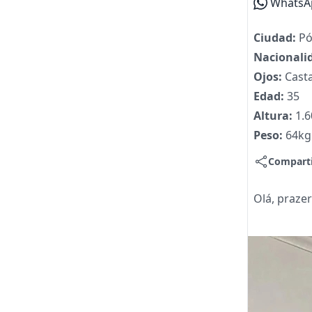
WhatsA
Ciudad:
Pó
Nacionali
Ojos:
Cast
Edad:
35
Altura:
1.
Peso:
64kg
Compart
Olá, praze