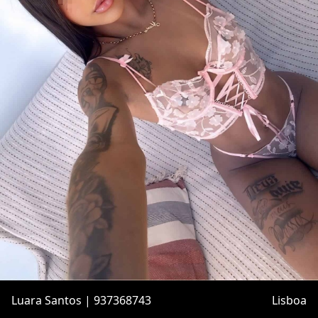
Luara Santos | 937368743
Lisboa