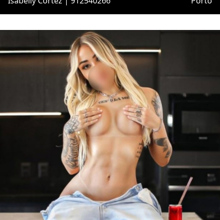
Isabelly Cortez | 912540266
Porto