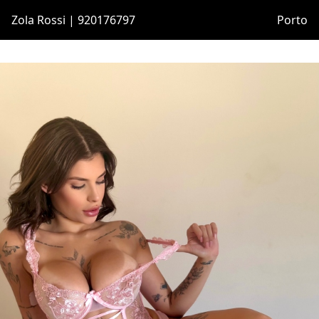
Zola Rossi | 920176797
Porto