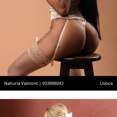
Nahuria Valmont | 933888043
Lisboa