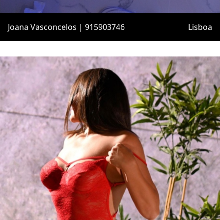
Joana Vasconcelos | 915903746
Lisboa