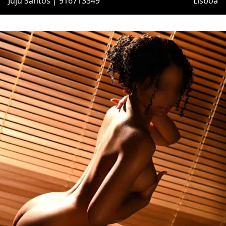
Juju Santos | 916713349
Lisboa