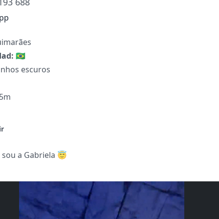
193 688
pp
imarães
dad:
🇧🇷
anhos escuros
65m
ir
 sou a Gabriela 😇