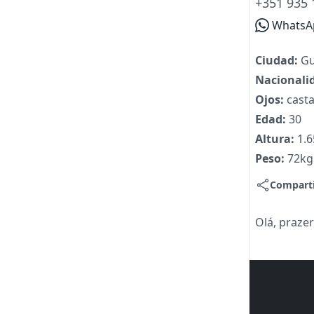
+351 935 
WhatsA
Ciudad:
Gu
Nacionali
Ojos:
cast
Edad:
30
Altura:
1.
Peso:
72kg
Compart
Olá, prazer