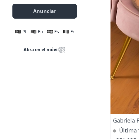
Anunciar
Pt
En
Es
Fr
Abra en el móvil
Gabriela F
Última 