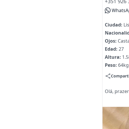
+351 926 
WhatsA
Ciudad:
Li
Nacionali
Ojos:
Cast
Edad:
27
Altura:
1.
Peso:
64kg
Compart
Olá, praze