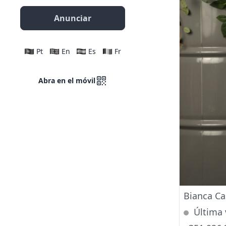
Anunciar
Pt
En
Es
Fr
Abra en el móvil
Bianca Ca
Última 