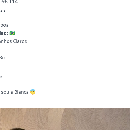
398 114
pp
sboa
dad:
🇧🇷
anhos Claros
58m
ir
r sou a Bianca 😇