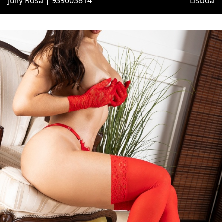
Jully Rosa | 939003814
Lisboa