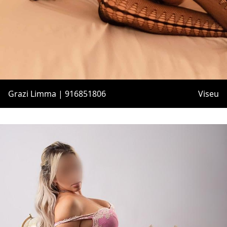
Grazi Limma | 916851806
Viseu