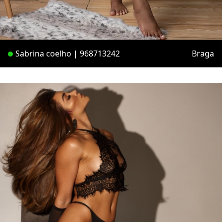
Sabrina coelho | 968713242
Braga