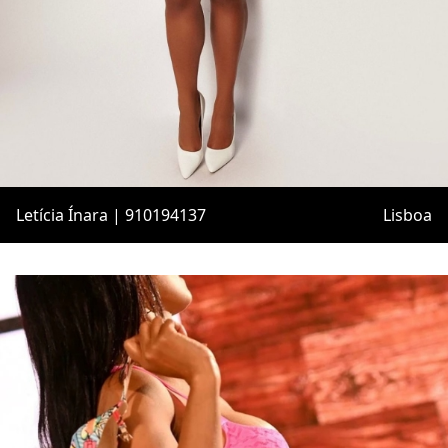
Letícia Ínara | 910194137
Lisboa