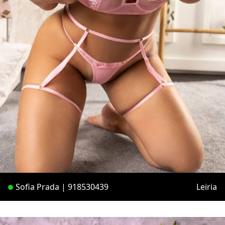
Sofia Prada | 918530439
Leiria