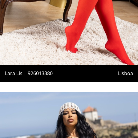
Lara Lís | 926013380
Lisboa