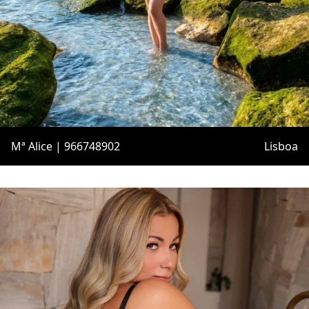
Mª Alice | 966748902
Lisboa