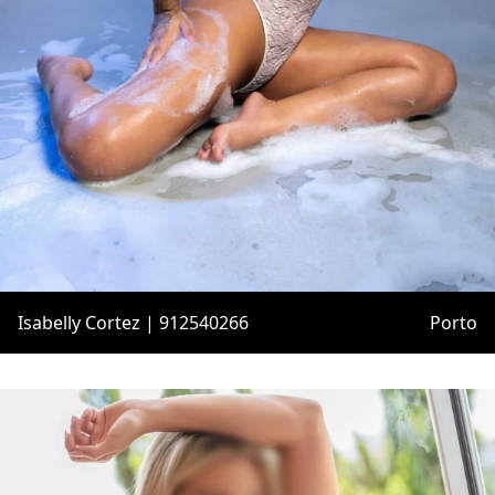
Isabelly Cortez | 912540266
Porto