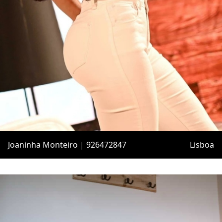
Joaninha Monteiro | 926472847
Lisboa