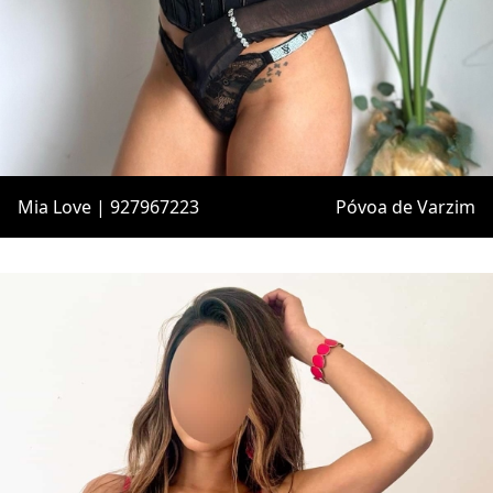
Mia Love | 927967223
Póvoa de Varzim