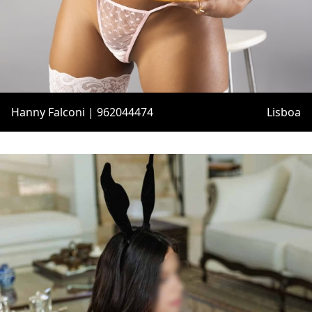
Hanny Falconi | 962044474
Lisboa