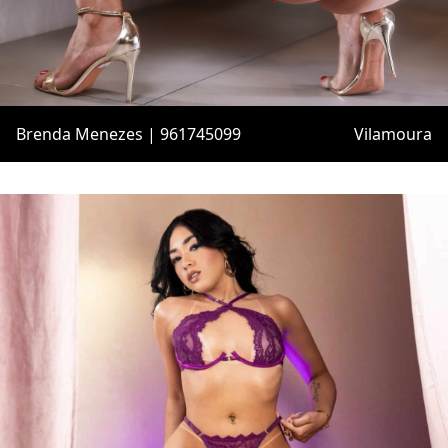
Brenda Menezes | 961745099
Vilamoura