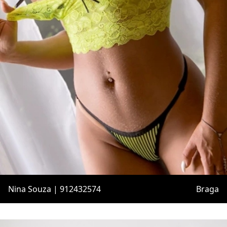
Nina Souza | 912432574
Braga