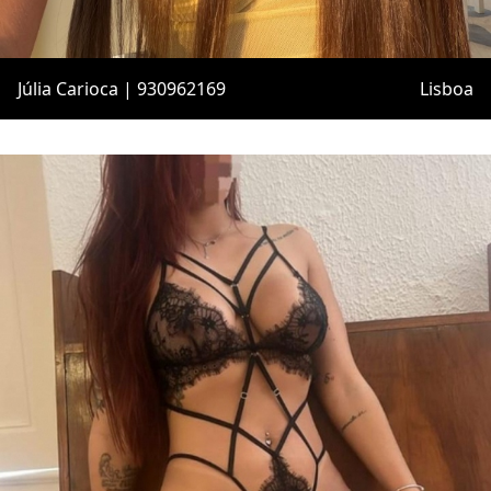
Júlia Carioca | 930962169
Lisboa