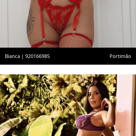
Bianca | 920166985
Portimão