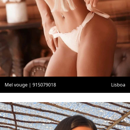
Mel vouge | 915079018
Lisboa