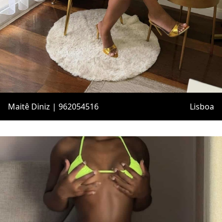
Maitê Diniz | 962054516
Lisboa