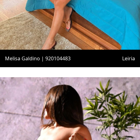
Melisa Galdino | 920104483
Leiria