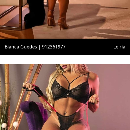
Bianca Guedes | 912361977
Leiria