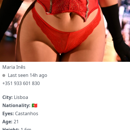
Maria Inês
Last seen 14h ago
+351 933 601 830
City:
Lisboa
Nationality:
🇵🇹
Eyes:
Castanhos
Age:
21
Height:
1.6m