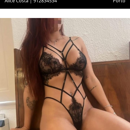
Alice Costa | 912834534
Porto