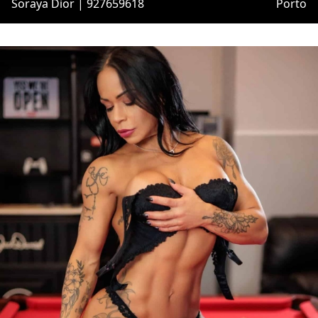
Soraya Dior | 927659618
Porto