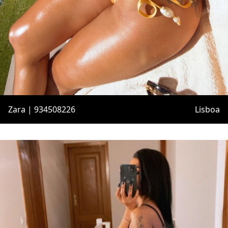
Zara | 934508226
Lisboa