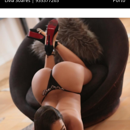
Lívia Soares | 935377263
Porto