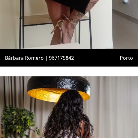
Bárbara Romero | 967175842
Porto