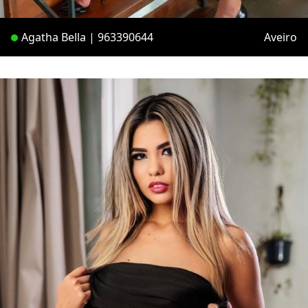
Agatha Bella | 963390644
Aveiro