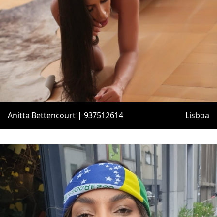
Anitta Bettencourt | 937512614
Lisboa