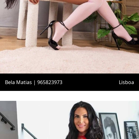
Bela Matias | 965823973
Lisboa