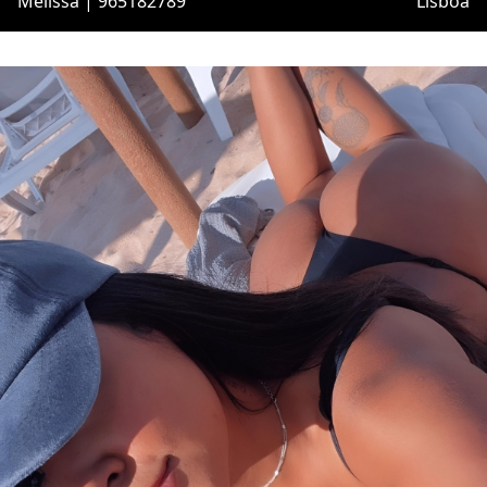
Melissa | 965182789
Lisboa