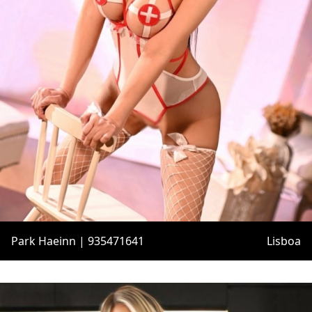
Park Haeinn | 935471641
Lisboa