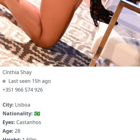
Cínthia Shay
Last seen 15h ago
+351 966 574 926
City:
Lisboa
Nationality:
🇧🇷
Eyes:
Castanhos
Age:
28
Height:
1,60m