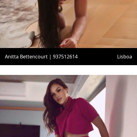
Anitta Bettencourt | 937512614
Lisboa