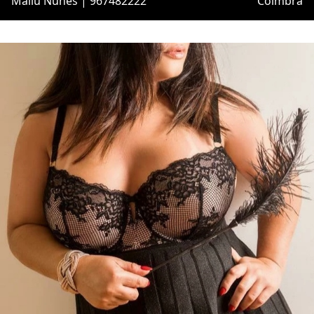
Mallu Nunes | 967482222
Coimbra