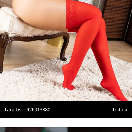
Lara Lís | 926013380
Lisboa