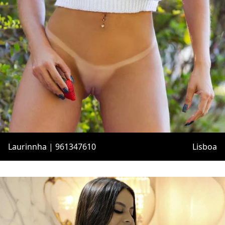
Laurinnha | 961347610
Lisboa