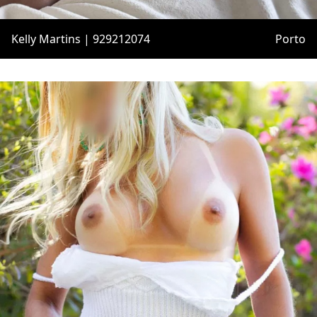
Kelly Martins | 929212074
Porto