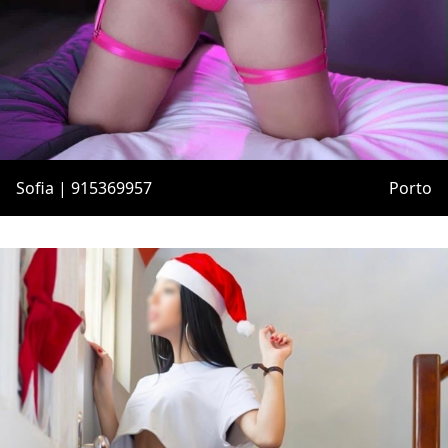
Sofia | 915369957
Porto