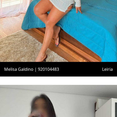
Melisa Galdino | 920104483
Leiria