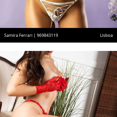
Samira Ferrari | 969843119
Lisboa