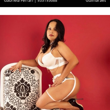
Gabriela Ferrari | 935193688
Guimarães