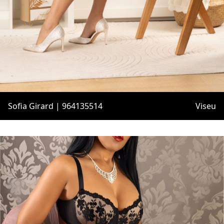
Sofia Girard | 964135514
Viseu