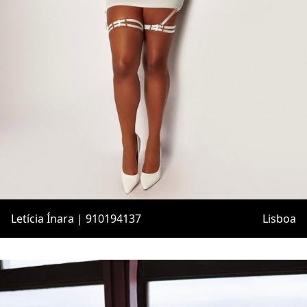
Letícia Ínara | 910194137
Lisboa