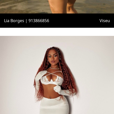
Lia Borges | 913866856
Viseu