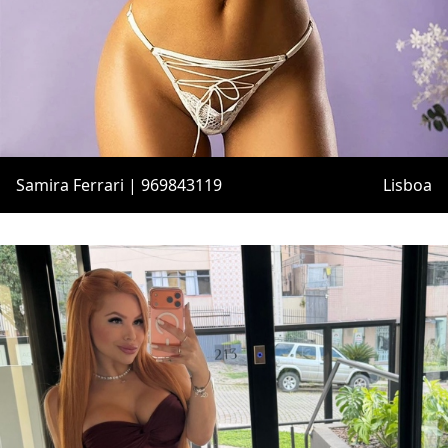
Samira Ferrari | 969843119
Lisboa