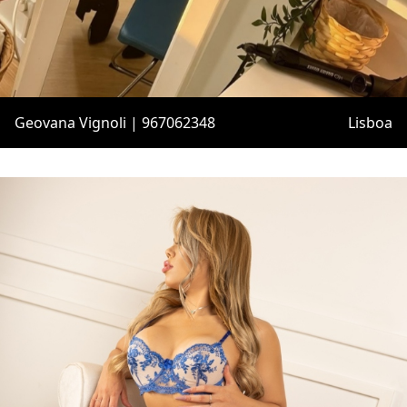
Geovana Vignoli | 967062348
Lisboa