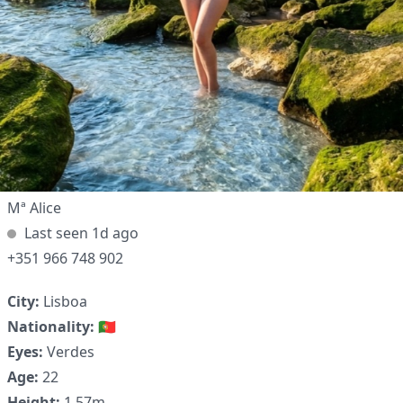
✕
Mª Alice
Last seen 1d ago
+351 966 748 902
City:
Lisboa
Nationality:
🇵🇹
Eyes:
Verdes
Age:
22
Height:
1.57m