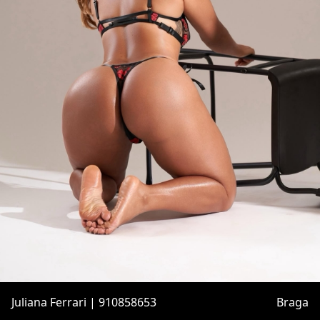
Juliana Ferrari | 910858653
Braga