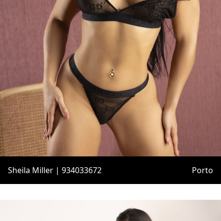
Sheila Miller | 934033672
Porto