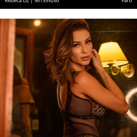
Rebeca Liz | 961559260
Faro