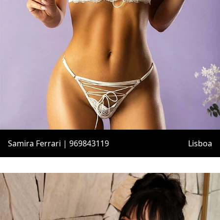
Samira Ferrari | 969843119
Lisboa