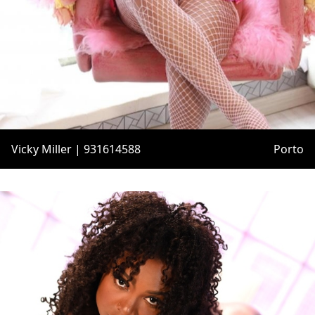
Vicky Miller | 931614588
Porto