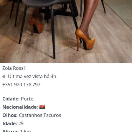
✕
Zola Rossi
Última vez vista há 4h
+351 920 176 797
Cidade:
Porto
Nacionalidade:
🇦🇴
Olhos:
Castanhos Escuros
Idade:
29
Altura:
1.6m