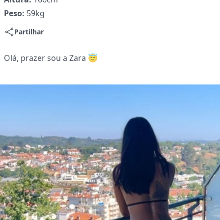
Peso:
59kg
Partilhar
Olá, prazer sou a Zara 😇