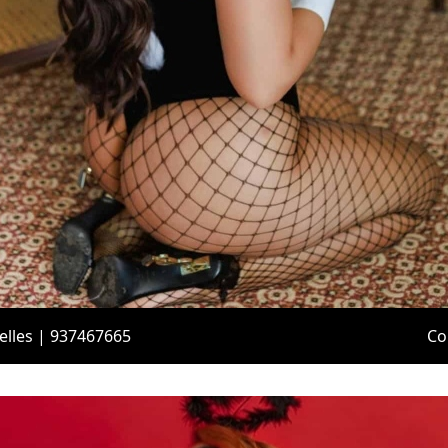
lles | 937467665
Co