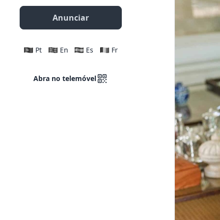
Anunciar
Pt
En
Es
Fr
Abra no telemóvel