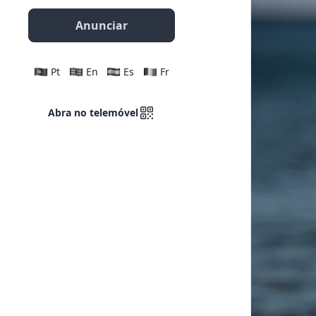
Anunciar
Pt
En
Es
Fr
Abra no telemóvel