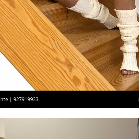
ante | 927919933