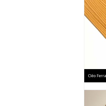
Cléo Ferr