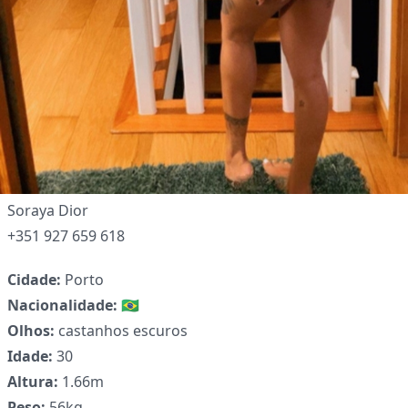
Soraya Dior
+351 927 659 618
Cidade:
Porto
Nacionalidade:
🇧🇷
✕
Olhos:
castanhos escuros
Idade:
30
Altura:
1.66m
Peso:
56kg