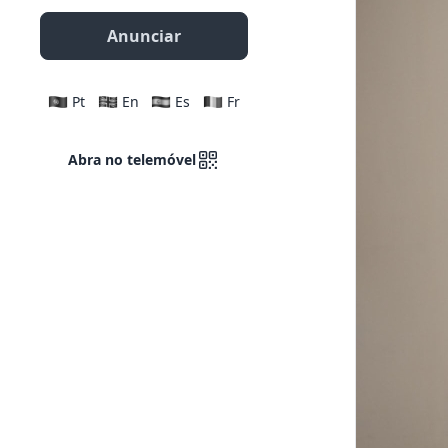
Anunciar
Pt
En
Es
Fr
Abra no telemóvel