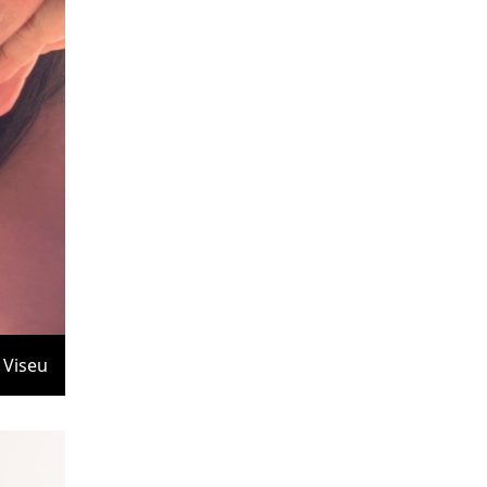
Viseu