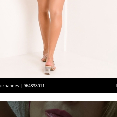
 Fernandes | 964838011