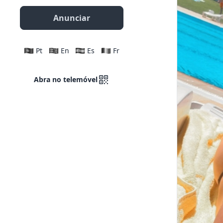
Anunciar
Pt
En
Es
Fr
Abra no telemóvel