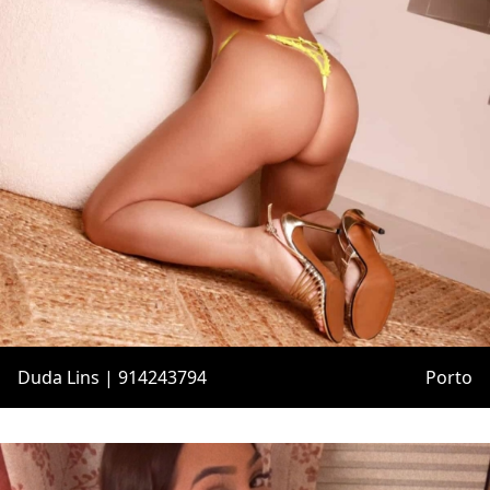
Duda Lins | 914243794
Porto