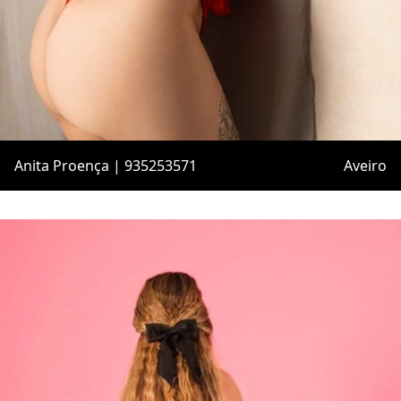
Anita Proença | 935253571
Aveiro