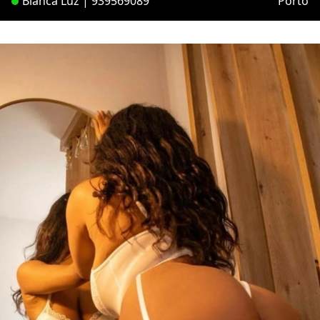
Bianca Luz | 939569089
Porto