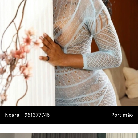
Noara | 961377746
Portimão