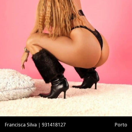
Francisca Silva | 931418127
Porto