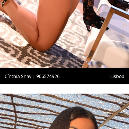
Cínthia Shay | 966574926
Lisboa