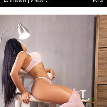
Livia Tavares | 914998471
Porto