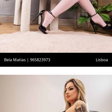
Bela Matias | 965823973
Lisboa