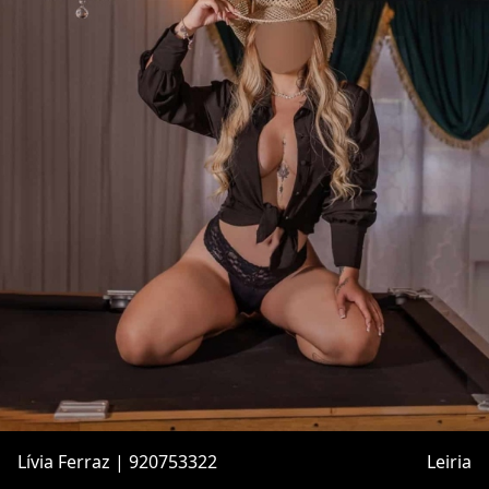
Lívia Ferraz | 920753322
Leiria