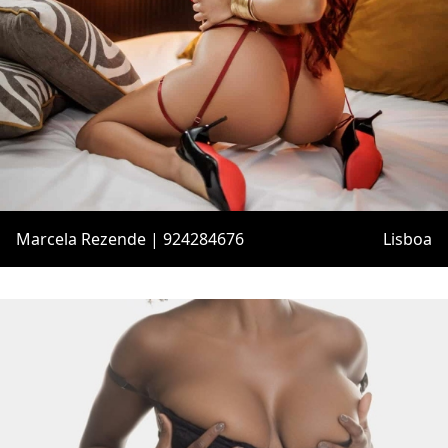
Marcela Rezende | 924284676
Lisboa