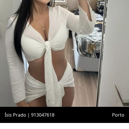
Ísis Prado | 913047618
Porto