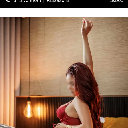
Nahuria Valmont | 933888043
Lisboa