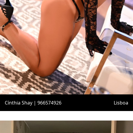
Cínthia Shay | 966574926
Lisboa