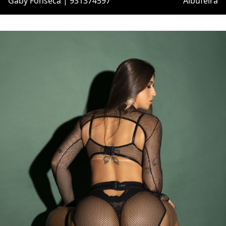
Gaby Fonseca | 931374597
Albufeira