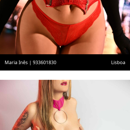
Maria Inês | 933601830
Lisboa