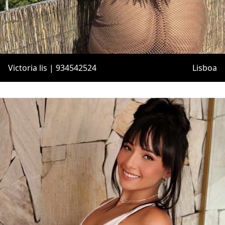
Victoria lis | 934542524
Lisboa