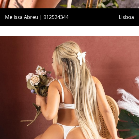
Melissa Abreu | 912524344
Lisboa