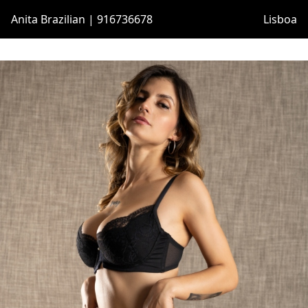
Anita Brazilian | 916736678
Lisboa