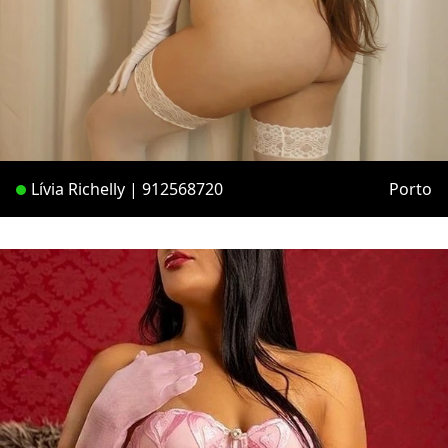
Lívia Richelly | 912568720
Porto